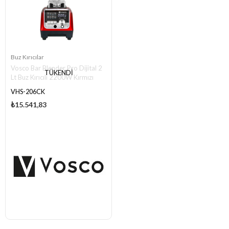
Buz Kırıcılar
Vosco Bar Blender Pro Dijital 2
TÜKENDI
Lt Buz Kırıcılı 2200W Kırmızı
VHS-206CK
₺15.541,83