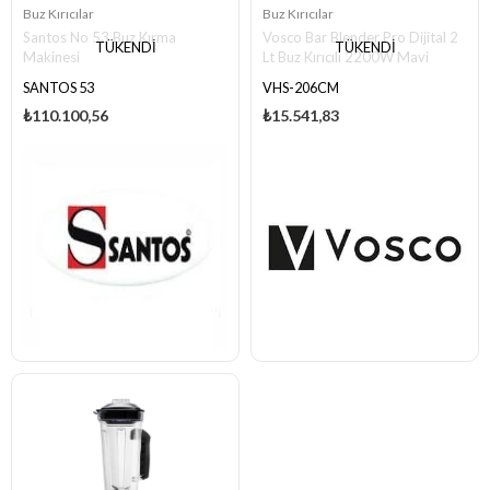
Buz Kırıcılar
Buz Kırıcılar
Santos No 53 Buz Kırma
Vosco Bar Blender Pro Dijital 2
TÜKENDI
TÜKENDI
Makinesi
Lt Buz Kırıcılı 2200W Mavi
SANTOS 53
VHS-206CM
₺110.100,56
₺15.541,83