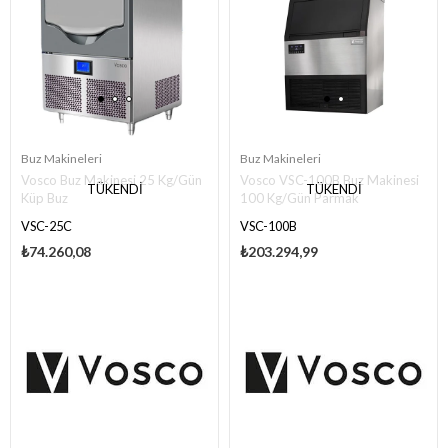
Buz Makineleri
Buz Makineleri
Vosco Buz Makinesi 25 Kg/Gün
Vosco VSC-100B Buz Makinesi
TÜKENDI
TÜKENDI
Küp Buz
100 Kg/Gün Parmak
VSC-25C
VSC-100B
₺74.260,08
₺203.294,99