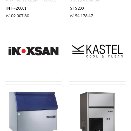
Makinesi 22 kg (INT-FZ0001)
181 kg Kapasiteli
INT-FZ0001
ST S 200
₺102.007,80
₺154.178,47