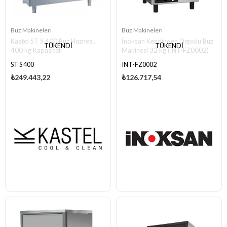
Buz Makineleri
Buz Makineleri
Kastel ST S 400 Buz Haznesi,
İnoksan Kendinden Depolu Buz
TÜKENDI
TÜKENDI
400 kg Kapasiteli
Makinesi 32 kg (INT-FZ0002)
ST S 400
INT-FZ0002
₺249.443,22
₺126.717,54