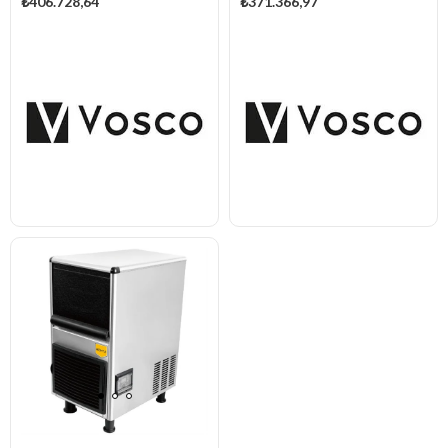
₺406.728,64
₺371.366,97