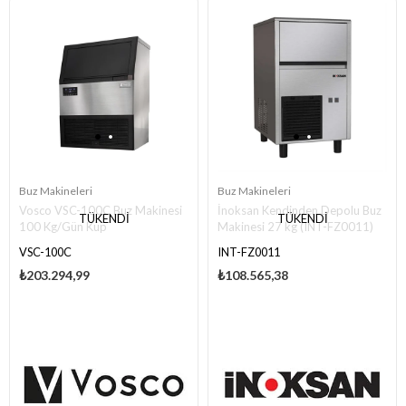
Buz Makineleri
Buz Makineleri
Vosco VSC-100C Buz Makinesi
İnoksan Kendinden Depolu Buz
TÜKENDI
TÜKENDI
100 Kg/Gün Küp
Makinesi 27 kg (INT-FZ0011)
VSC-100C
INT-FZ0011
₺203.294,99
₺108.565,38