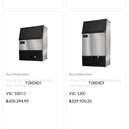
Buz Makineleri
Buz Makineleri
Vosco Buz Makinesi 100 Kg/
Vosco VSC-120C Buz Makinesi
TÜKENDI
TÜKENDI
Gün Gurme-Küp
120 Kg/Gün Küp
VSC-100T/C
VSC-120C
₺203.294,99
₺229.920,25