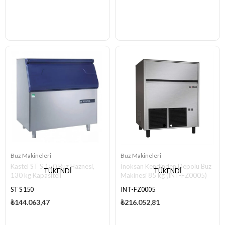
Buz Makineleri
Buz Makineleri
Kastel ST S 150 Buz Haznesi,
İnoksan Kendinden Depolu Buz
TÜKENDI
TÜKENDI
130 kg Kapasiteli
Makinesi 85 kg (INT-FZ0005)
ST S 150
INT-FZ0005
₺144.063,47
₺216.052,81