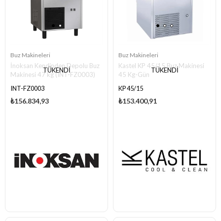
Buz Makineleri
Buz Makineleri
İnoksan Kendinden Depolu Buz
Kastel KP 45/15 Buz Makinesi
TÜKENDI
TÜKENDI
Makinesi 47 kg (INT-FZ0003)
45 Kg-Gün
INT-FZ0003
KP 45/15
₺156.834,93
₺153.400,91