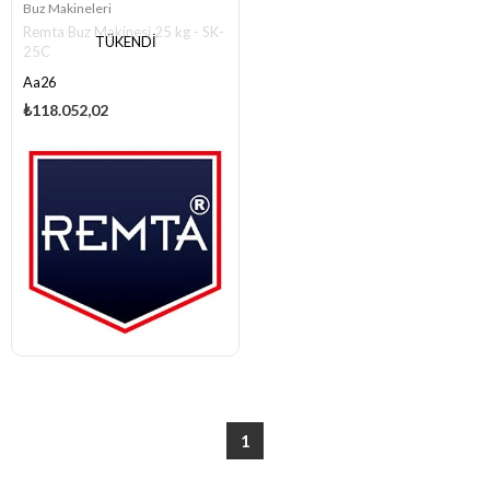
Buz Makineleri
Remta Buz Makinesi 25 kg - SK-
TÜKENDI
25C
Aa26
₺118.052,02
1