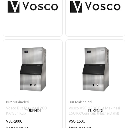
Buz Makineleri
Buz Makineleri
Vosco Buz Makinesi 200
Vosco VSC-150C Buz Makinesi
TÜKENDI
TÜKENDI
Kg/Gün Küp
150 Kg/Gün Küp (Hazne Dahil)
VSC-200C
VSC-150C