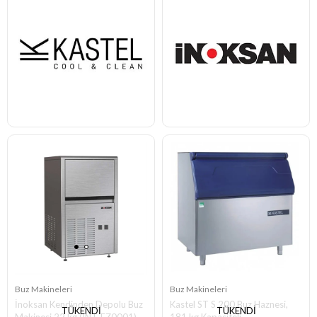
Buz Makineleri
Buz Makineleri
İnoksan Kendinden Depolu Buz
Kastel ST S 200 Buz Haznesi,
TÜKENDI
TÜKENDI