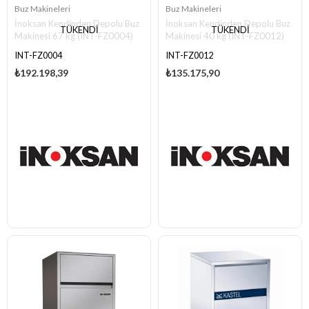
Buz Makineleri
Buz Makineleri
İnoksan Kendinden Depolu Buz
İnoksan Kendinden Depolu Buz
TÜKENDI
TÜKENDI
Makinesi 67 kg (INT-FZ0004)
Makinesi 40 kg (INT-FZ0012)
INT-FZ0004
INT-FZ0012
₺192.198,39
₺135.175,90