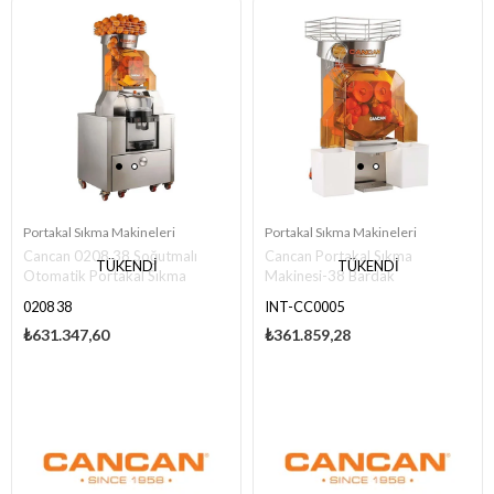
Portakal Sıkma Makineleri
Portakal Sıkma Makineleri
Cancan 0208 38 Soğutmalı
Cancan Portakal Sıkma
TÜKENDI
TÜKENDI
Otomatik Portakal Sıkma
Makinesi-38 Bardak
Makinesi
0208 38
INT-CC0005
₺631.347,60
₺361.859,28