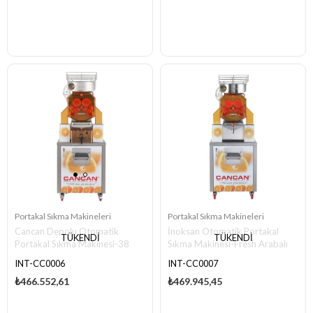
Portakal Sıkma Makineleri
Portakal Sıkma Makineleri
Cancan Depolu Otomatik
İnoksan Otomatik Portakal
TÜKENDI
TÜKENDI
Portakal Sıkma Makinesi-38
Sıkma Makinesi-Fresh Arabalı
Bardak
INT-CC0006
INT-CC0007
₺466.552,61
₺469.945,45