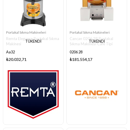
Portakal Sıkma Makineleri
Portakal Sıkma Makineleri
Remta Elegance Portakal Sıkma
Cancan 0206 28 Portakal
TÜKENDI
TÜKENDI
Makinesi
Sıkma Makinesi-Cafe Tipi
Aa32
0206 28
₺20.032,71
₺181.554,17