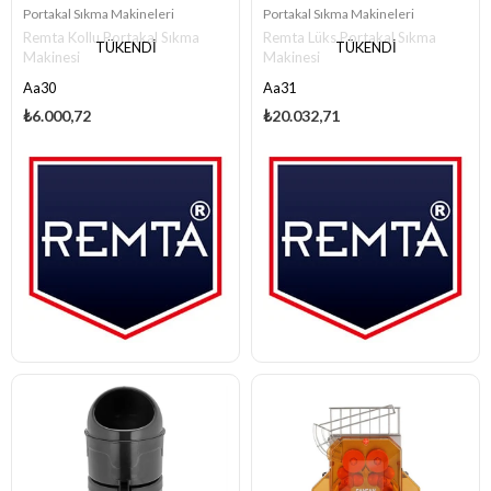
Portakal Sıkma Makineleri
Portakal Sıkma Makineleri
Remta Kollu Portakal Sıkma
Remta Lüks Portakal Sıkma
TÜKENDI
TÜKENDI
Makinesi
Makinesi
Aa30
Aa31
₺6.000,72
₺20.032,71