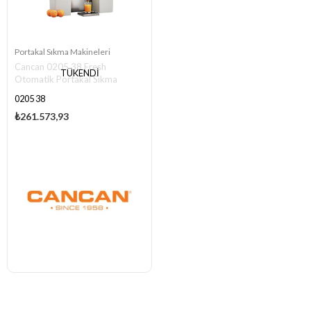
Portakal Sıkma Makineleri
Cancan 0205 38 Fresh
TÜKENDI
Otomatik Portakal Sıkma
Makinesi
0205 38
₺261.573,93