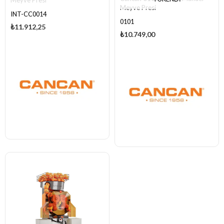
Meyve Presi
Meyve Presi
INT-CC0014
0101
₺11.912,25
₺10.749,00