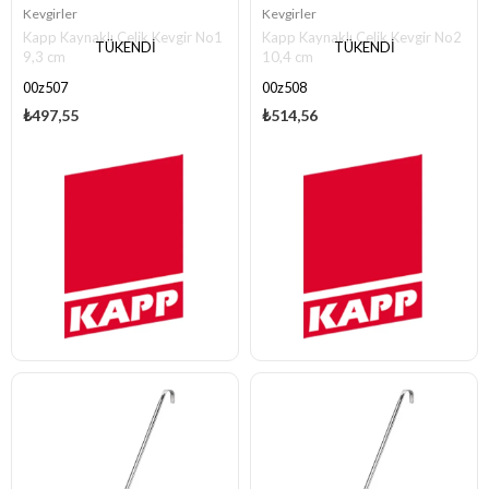
Kevgirler
Kevgirler
Kapp Kaynaklı Çelik Kevgir No1
Kapp Kaynaklı Çelik Kevgir No2
TÜKENDI
TÜKENDI
9,3 cm
10,4 cm
00z507
00z508
₺497,55
₺514,56