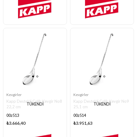
Kevgirler
Kevgirler
Kapp Destekli Çelik Kevgir No8
Kapp Destekli Çelik Kevgir No9
TÜKENDI
TÜKENDI
22,2 cm
25,1 cm
00z513
00z514
₺3.666,40
₺3.951,63