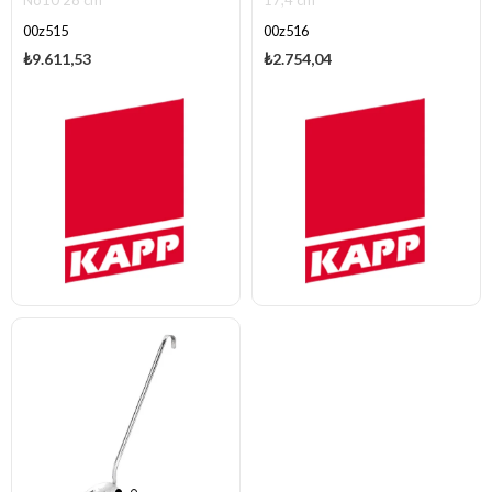
No10 28 cm
17,4 cm
00z515
00z516
₺9.611,53
₺2.754,04