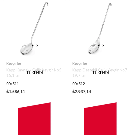
Kevgirler
Kevgirler
Kapp Kaynaklı Çelik Kevgir No5
Kapp Destekli Çelik Kevgir No7
TÜKENDI
TÜKENDI
15,1 cm
19,7 cm
00z511
00z512
₺1.586,11
₺2.937,14