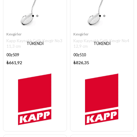
Kevgirler
Kevgirler
Kapp Kaynaklı Çelik Kevgir No3
Kapp Kaynaklı Çelik Kevgir No4
TÜKENDI
TÜKENDI
11,3 cm
12,9 cm
00z509
00z510
₺661,92
₺826,35