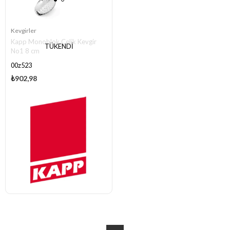
Kevgirler
Kapp Monoblok Çelik Kevgir
TÜKENDI
No1 8 cm
00z523
₺902,98