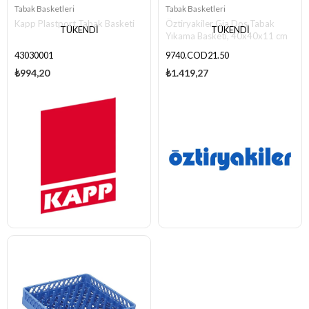
Tabak Basketleri
Tabak Basketleri
Kapp Plastport Tabak Basketi
Öztiryakiler Gia Dos Tabak
TÜKENDI
TÜKENDI
Yıkama Basketi, 40x40x11 cm
43030001
9740.COD21.50
₺994,20
₺1.419,27