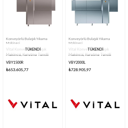
Konveyörlü Bulaşık Yıkama
Konveyörlü Bulaşık Yıkama
Makinesi
Makinesi
TÜKENDI
TÜKENDI
Vital Konveyörlü Bulaşık
Vital Konveyörlü Bulaşık
Makinesi, Kurutma Tünelli
Makinesi, Kurutma Tünelli
VBY1500R
VBY2000L
₺653.605,77
₺728.905,97