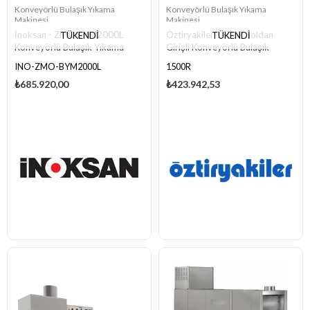
Konveyörlü Bulaşık Yıkama
Konveyörlü Bulaşık Yıkama
Makinesi
Makinesi
İnoksan - ZMO BYM2000L
Öztiryakiler 1500R Soldan
TÜKENDI
TÜKENDI
Konveyörlü Bulaşık Yıkama
Girişli Konveyörlü Bulaşık
Makinesi - Sol Girişli
Yıkama Makinesi, Kurutmalı
INO-ZMO-BYM2000L
1500R
₺685.920,00
₺423.942,53