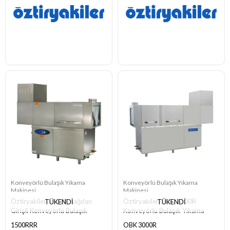
Konveyörlü Bulaşık Yıkama
Konveyörlü Bulaşık Yıkama
Makinesi
Makinesi
Öztiryakiler 1500R Sağdan
Öztiryakiler OBK 3000R
TÜKENDI
TÜKENDI
Girişli Konveyörlü Bulaşık
Konveyörlü Bulaşık Yıkama
Yıkama Makinesi, Kurutmalı
Makinesi, Kurutmalı, Soldan
1500RRR
OBK 3000R
Girişli