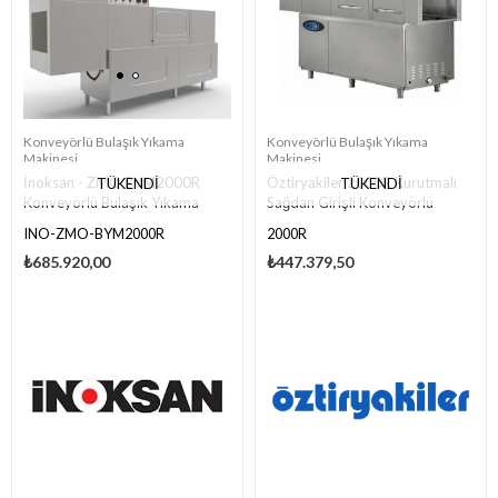
Konveyörlü Bulaşık Yıkama
Konveyörlü Bulaşık Yıkama
Makinesi
Makinesi
İnoksan - ZMO BYM2000R
Öztiryakiler 2000R Kurutmalı
TÜKENDI
TÜKENDI
Konveyörlü Bulaşık Yıkama
Sağdan Girişli Konveyörlü
Makinesi - Sağ Girişli
Bulaşık Yıkama Makinesi
INO-ZMO-BYM2000R
2000R
₺685.920,00
₺447.379,50