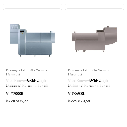
Konveyörlü Bulaşık Yıkama
Konveyörlü Bulaşık Yıkama
Makinesi
Makinesi
TÜKENDI
TÜKENDI
Vital Konveyörlü Bulaşık
Vital Konveyörlü Bulaşık
Makinesi, Kurutma Tünelli
Makinesi, Kurutma Tünelli
VBY2000R
VBY3600L
₺728.905,97
₺975.890,64