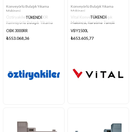
Konveyörlü Bulaşık Yıkama
Konveyörlü Bulaşık Yıkama
Makinesi
Makinesi
TÜKENDI
Öztiryakiler OBK 3000R
Vital Konveyörlü Bulaşık
TÜKENDI
Konveyörlü Bulaşık Yıkama
Makinesi, Kurutma Tünelli
Makinesi, Kurutmalı, Sağdan
OBK 3000RR
VBY1500L
Girişli
₺553.068,36
₺653.605,77