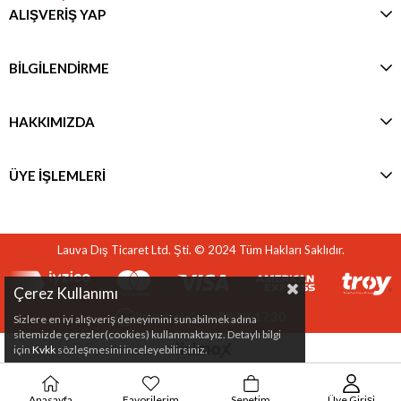
ALIŞVERİŞ YAP
BİLGİLENDİRME
HAKKIMIZDA
ÜYE İŞLEMLERİ
Lauva Dış Ticaret Ltd. Şti. © 2024 Tüm Hakları Saklıdır.
Çerez Kullanımı
Pazartesi-Cuma
08:30-17:30
Sizlere en iyi alışveriş deneyimini sunabilmek adına
sitemizde çerezler(cookies) kullanmaktayız. Detaylı bilgi
için
Kvkk
sözleşmesini inceleyebilirsiniz.
Anasayfa
Favorilerim
Sepetim
Üye Girişi