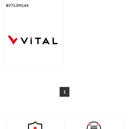
₺975.890,64
1