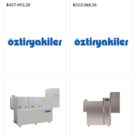
₺427.492,28
₺553.068,36