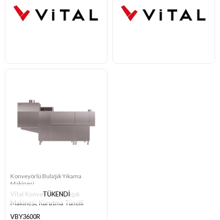
Konveyörlü Bulaşık Yıkama
Makinesi
TÜKENDI
Vital Konveyörlü Bulaşık
Makinesi, Kurutma Tünelli
VBY3600R