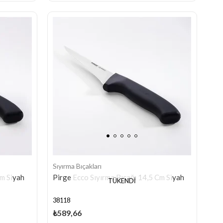
Sıyırma Bıçakları
Cm Siyah
Pirge Ecco Sıyırma Bıçağı 14,5 Cm Siyah
TÜKENDI
38118
₺589,66