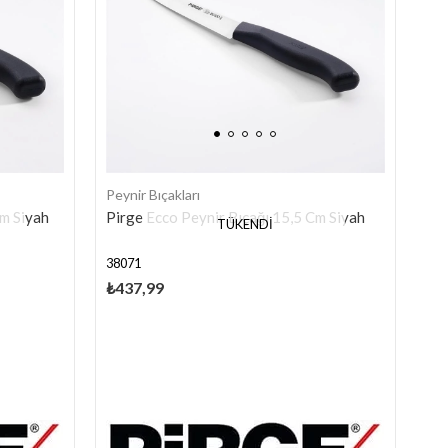
Peynir Bıçakları
Cm Siyah
Pirge Ecco Peynir Bıçağı 15,5 Cm Siyah
TÜKENDI
38071
₺437,99