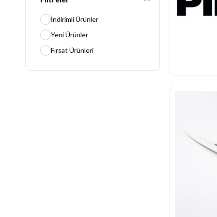
Açık Büfe Ekipmanları
İndirimli Ürünler
Pişirme Ekipmanları
Hazırlık Ekipmanları
Yeni Ürünler
Mutfak Hazırlık Ekipmanları
Fırsat Ürünleri