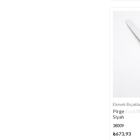
Ekmek Bıçakla
Pirge Ecco E
Siyah
38009
₺673,93