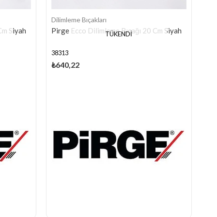
Dilimleme Bıçakları
Cm Siyah
Pirge Ecco Dilimleme Bıçağı 20 Cm Siyah
TÜKENDI
38313
₺640,22