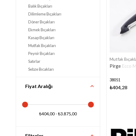
Balık Bıçakları
Dilimleme Bıçakları
Döner Bıçakları
Ekmek Bıçakları
Kasap Bıçakları
Mutfak Bıçakları
Peynir Bıçakları
Mutfak Bıçakla
Satırlar
Pirge Ecco M
Sebze Bıçakları
Sıyırma Bıçakları
38051
Şef Bıçakları
Fiyat Aralığı
₺404,28
Zırhlar
Börek Bıçakları
El Aletleri
₺404,00 - ₺3.875,00
Yardımcı Mutfak Ekipmanları
Mutfak Servis Ekipmanları
Küvetler ve Tepsiler
Filtreler