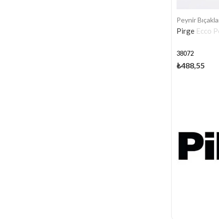
Peynir Bıçakla
Pirge Ecco P
38072
₺488,55