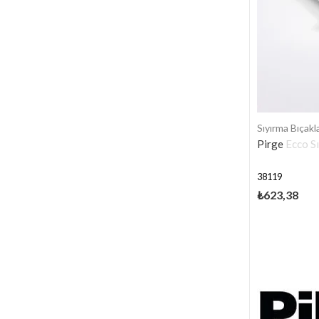
Sıyırma Bıçakla
Pirge Ecco S
38119
₺623,38