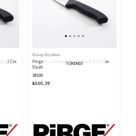
Kasap Bıçakları
ğı 12 Cm
Pirge Ecco Kasap Bıçağı No:0 12,5 Cm
TÜKENDI
Siyah
38100
₺505,39