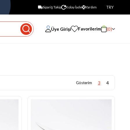
TRY
Sipariş Takip
Kolay İade
Yardım
Favorilerim
Üye Girişi
0