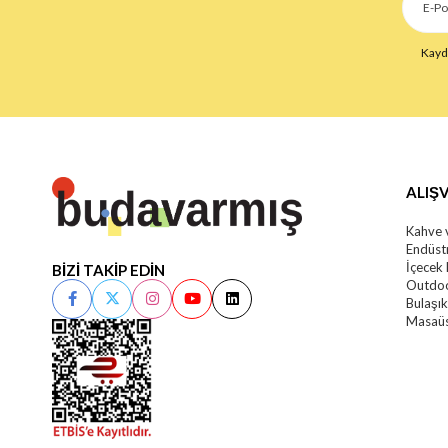
Kaydo
ALIŞV
Kahve 
Endüstr
İçecek
BİZİ TAKİP EDİN
Outdoo
Bulaşı
Masaüs