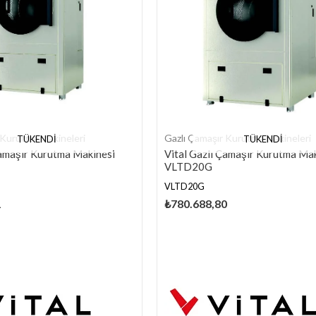
 Kurutma Makineleri
Gazlı Çamaşır Kurutma Makineleri
TÜKENDI
TÜKENDI
Çamaşır Kurutma Makinesi
Vital Gazlı Çamaşır Kurutma Ma
VLTD20G
VLTD20G
1
₺780.688,80