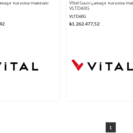
Çamaşır Kurutma Makinası
Vital Gazlı Çamaşır Kurutma Ma
VLTD60G
VLTD60G
42
₺1.262.477,52
1