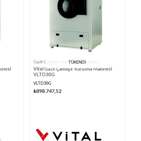
Gazlı Çamaşır Kurutma Makineleri
TÜKENDI
kinesi
Vital Gazlı Çamaşır Kurutma Makinesi
VLTD30G
VLTD30G
₺898.747,52