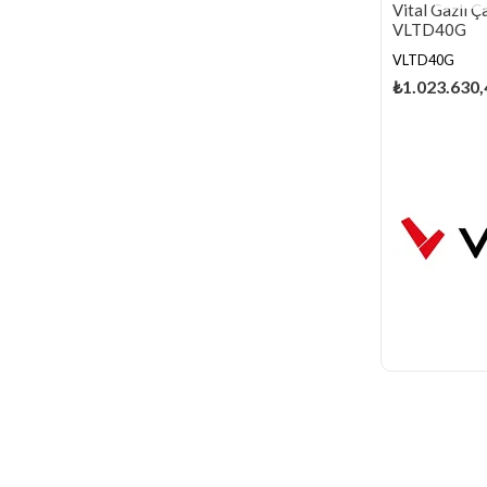
Vital Gazlı 
VLTD40G
VLTD40G
₺1.023.630,