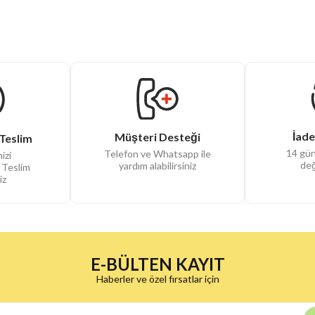
İade
Müşteri Desteği
Teslim
14 gün
Telefon ve Whatsapp ile
izi
değ
yardım alabilirsiniz
 Teslim
iz
E-BÜLTEN KAYIT
Haberler ve özel fırsatlar için