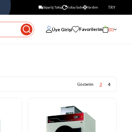
TRY
Sipariş Takip
Kolay İade
Yardım
Favorilerim
Üye Girişi
0