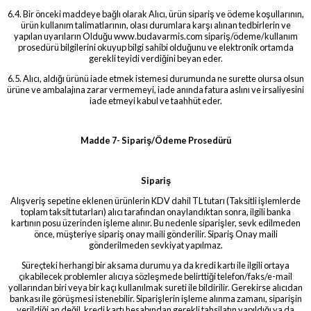
6.4. Bir önceki maddeye bağlı olarak Alıcı, ürün sipariş ve ödeme koşullarının,
ürün kullanım talimatlarının, olası durumlara karşı alınan tedbirlerin ve
yapılan uyarıların Olduğu www.budavarmis.com sipariş/ödeme/kullanım
prosedürü bilgilerini okuyup bilgi sahibi olduğunu ve elektronik ortamda
gerekli teyidi verdiğini beyan eder.
6.5. Alıcı, aldığı ürünü iade etmek istemesi durumunda ne surette olursa olsun
ürüne ve ambalajına zarar vermemeyi, iade anında fatura aslını ve irsaliyesini
iade etmeyi kabul ve taahhüt eder.
Madde 7- Sipariş/Ödeme Prosedürü
Sipariş
Alışveriş sepetine eklenen ürünlerin KDV dahil TL tutarı (Taksitli işlemlerde
toplam taksit tutarları) alıcı tarafından onaylandıktan sonra, ilgili banka
kartının posu üzerinden işleme alınır. Bu nedenle siparişler, sevk edilmeden
önce, müşteriye sipariş onay maili gönderilir. Sipariş Onay maili
gönderilmeden sevkiyat yapılmaz.
Süreçteki herhangi bir aksama durumu ya da kredi kartı ile ilgili ortaya
çıkabilecek problemler alıcıya sözleşmede belirttiği telefon/faks/e-mail
yollarından biri veya bir kaçı kullanılmak sureti ile bildirilir. Gerekirse alıcıdan
bankası ile görüşmesi istenebilir. Siparişlerin işleme alınma zamanı, siparişin
verildiği an değil, kredi kartı hesabından gerekli tahsilatın yapıldığı ya da