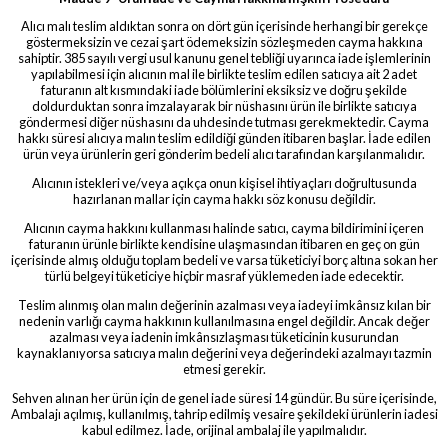
Alıcı malı teslim aldıktan sonra on dört gün içerisinde herhangi bir gerekçe
göstermeksizin ve cezai şart ödemeksizin sözleşmeden cayma hakkına
sahiptir. 385 sayılı vergi usul kanunu genel tebliği uyarınca iade işlemlerinin
yapılabilmesi için alıcının mal ile birlikte teslim edilen satıcıya ait 2 adet
faturanın alt kısmındaki iade bölümlerini eksiksiz ve doğru şekilde
doldurduktan sonra imzalayarak bir nüshasını ürün ile birlikte satıcıya
göndermesi diğer nüshasını da uhdesinde tutması gerekmektedir. Cayma
hakkı süresi alıcıya malın teslim edildiği günden itibaren başlar. İade edilen
ürün veya ürünlerin geri gönderim bedeli alıcı tarafından karşılanmalıdır.
Alıcının istekleri ve/veya açıkça onun kişisel ihtiyaçları doğrultusunda
hazırlanan mallar için cayma hakkı söz konusu değildir.
Alıcının cayma hakkını kullanması halinde satıcı, cayma bildirimini içeren
faturanın ürünle birlikte kendisine ulaşmasından itibaren en geç on gün
içerisinde almış olduğu toplam bedeli ve varsa tüketiciyi borç altına sokan her
türlü belgeyi tüketiciye hiçbir masraf yüklemeden iade edecektir.
Teslim alınmış olan malın değerinin azalması veya iadeyi imkânsız kılan bir
nedenin varlığı cayma hakkının kullanılmasına engel değildir. Ancak değer
azalması veya iadenin imkânsızlaşması tüketicinin kusurundan
kaynaklanıyorsa satıcıya malın değerini veya değerindeki azalmayı tazmin
etmesi gerekir.
Sehven alınan her ürün için de genel iade süresi 14 gündür. Bu süre içerisinde,
Ambalajı açılmış, kullanılmış, tahrip edilmiş vesaire şekildeki ürünlerin iadesi
kabul edilmez. İade, orijinal ambalaj ile yapılmalıdır.