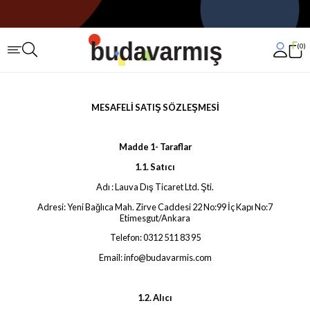
0
MESAFELİ SATIŞ SÖZLEŞMESİ
Madde 1- Taraflar
1.1. Satıcı
Adı : Lauva Dış Ticaret Ltd. Şti.
Adresi: Yeni Bağlıca Mah. Zirve Caddesi 22 No:99 İç Kapı No:7
Etimesgut/Ankara
Telefon: 0312 511 83 95
Email:
info@budavarmis.com
1.2. Alıcı