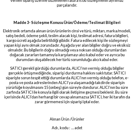
verilen sipariş üzerine düzenlenen fatura is bu sözleşmenin ayrılmaz
parçalarıdır.
Madde 3- Sözleşme Konusu Ürün/Ödeme/Teslimat Bilgileri
Elektronik ortamda alınan ürün/ürünlerin cinsi ve türü, miktarı, marka/modeli,
satış bedeli, ödeme şekli, teslim alacak kişi, teslimat adresi, fatura bilgileri,
kargo ücreti aşağıda belirtildiği gibidir. Fatura edilecek kişi ile sözleşmeyi
yapan kişi aynı olmak zorundadır. Aşağıda yer alan bilgiler doğru ve eksiksiz
olmalıdır. Bu bilgilerin doğru olmadığı veya noksan olduğu durumlardan
doğacak zararları tamamıyla karşılamayı alıcı kabul eder ve ayrıca bu
durumdan oluşabilecek her türlü sorumluluğu alıcı kabul eder.
SATICI gerekli gördüğü durumlarda, ALICI’nın vermiş olduğu bilgiler
gerçekle örtüşmediğinde, siparişi durdurma hakkını saklı tutar. SATICI
siparişte sorun tespit ettiği durumlarda ALICI’nın vermiş olduğu telefon, e-
posta ve posta adreslerinden ALICI’ya ulaşamadığı takdirde siparişin
yürürlüğe koyulmasını 15 (onbeş) gün süreyle dondurur. ALICI’nın bu süre
zarfında SATICI ile konuyla ilgili olarak iletişime geçmesi beklenir. Bu süre
içerisinde ALICI’dan herhangi bir cevap alınamazsa SATICI, her iki tarafın da
zarar görmemesi için siparişi iptal eder.
Alınan Ürün /Ürünler
Adı , kodu : … adet