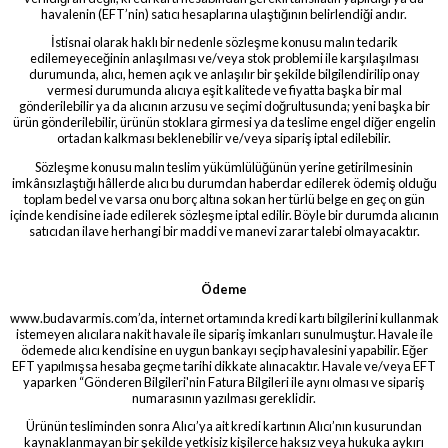
havalenin (EFT’nin) satıcı hesaplarına ulaştığının belirlendiği andır.
İstisnai olarak haklı bir nedenle sözleşme konusu malın tedarik
edilemeyeceğinin anlaşılması ve/veya stok problemi ile karşılaşılması
durumunda, alıcı, hemen açık ve anlaşılır bir şekilde bilgilendirilip onay
vermesi durumunda alıcıya eşit kalitede ve fiyatta başka bir mal
gönderilebilir ya da alıcının arzusu ve seçimi doğrultusunda; yeni başka bir
ürün gönderilebilir, ürünün stoklara girmesi ya da teslime engel diğer engelin
ortadan kalkması beklenebilir ve/veya sipariş iptal edilebilir.
Sözleşme konusu malın teslim yükümlülüğünün yerine getirilmesinin
imkânsızlaştığı hâllerde alıcı bu durumdan haberdar edilerek ödemiş olduğu
toplam bedel ve varsa onu borç altına sokan her türlü belge en geç on gün
içinde kendisine iade edilerek sözleşme iptal edilir. Böyle bir durumda alıcının
satıcıdan ilave herhangi bir maddi ve manevi zarar talebi olmayacaktır.
Ödeme
www.budavarmis.com’da, internet ortamında kredi kartı bilgilerini kullanmak
istemeyen alıcılara nakit havale ile sipariş imkanları sunulmuştur. Havale ile
ödemede alıcı kendisine en uygun bankayı seçip havalesini yapabilir. Eğer
EFT yapılmışsa hesaba geçme tarihi dikkate alınacaktır. Havale ve/veya EFT
yaparken “Gönderen Bilgileri'nin Fatura Bilgileri ile aynı olması ve sipariş
numarasının yazılması gereklidir.
Ürünün tesliminden sonra Alıcı’ya ait kredi kartının Alıcı’nın kusurundan
kaynaklanmayan bir şekilde yetkisiz kişilerce haksız veya hukuka aykırı