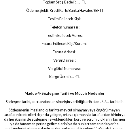
Toplam Satış Bedeli : …. -TL
Ödeme Şekli : Kredi Kartı/Banka Havalesi (EFT)
Teslim Edilecek Kişi :
Telefon numarası :
Teslim Edilecek Adres :
Fatura Edilecek Kişi/Kurum :
Fatura Adresi :
Vergi Dairesi :
Vergi Sicil Numarası :
Kargo Ücreti : … -TL
Madde 4- Sözleşme Tarihi ve Mücbir Nedenler
Sözleşme tarihi, alıcı tarafından siparişin verildiği tarih olan ../../…. tarihidir.
Sözleşmenin imzalandığı tarihte mevcut olmayan veya öngörülmeyen,
tarafların kontrolleri dışında gelişen, ortaya çıkmasıyla taraflardan birinin ya
da her ikisinin de sözleşme ile yüklendikleri borç ve sorumluluklarını kısmen
ya da tamamen yerine getirmelerini ya da bunları zamanında yerine
getirmelerini olanaksızlaştıran durumlar, mücbir sebep (Doğal afet, savaş,