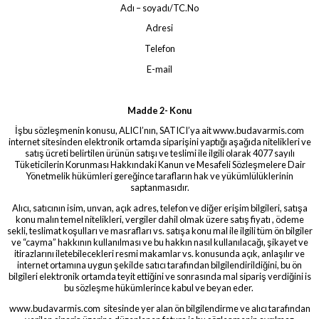
Adı – soyadı/TC.No
Adresi
Telefon
E-mail
Madde 2- Konu
İşbu sözleşmenin konusu, ALICI’nın, SATICI’ya ait www.budavarmis.com
internet sitesinden elektronik ortamda siparişini yaptığı aşağıda nitelikleri ve
satış ücreti belirtilen ürünün satışı ve teslimi ile ilgili olarak 4077 sayılı
Tüketicilerin Korunması Hakkındaki Kanun ve Mesafeli Sözleşmelere Dair
Yönetmelik hükümleri gereğince tarafların hak ve yükümlülüklerinin
saptanmasıdır.
Alıcı, satıcının isim, unvan, açık adres, telefon ve diğer erişim bilgileri, satışa
konu malın temel nitelikleri, vergiler dahil olmak üzere satış fiyatı , ödeme
sekli, teslimat koşulları ve masrafları vs. satışa konu mal ile ilgili tüm ön bilgiler
ve “cayma” hakkının kullanılması ve bu hakkın nasıl kullanılacağı, şikayet ve
itirazlarını iletebilecekleri resmi makamlar vs. konusunda açık, anlaşılır ve
internet ortamına uygun şekilde satıcı tarafından bilgilendirildiğini, bu ön
bilgileri elektronik ortamda teyit ettiğini ve sonrasında mal sipariş verdiğini is
bu sözleşme hükümlerince kabul ve beyan eder.
www.budavarmis.com sitesinde yer alan ön bilgilendirme ve alıcı tarafından