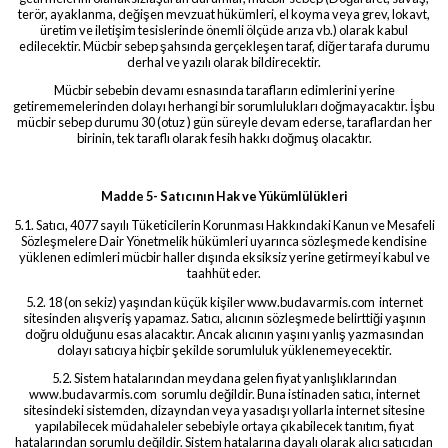
terör, ayaklanma, değişen mevzuat hükümleri, el koyma veya grev, lokavt,
üretim ve iletişim tesislerinde önemli ölçüde arıza vb.) olarak kabul
edilecektir. Mücbir sebep şahsında gerçekleşen taraf, diğer tarafa durumu
derhal ve yazılı olarak bildirecektir.
Mücbir sebebin devamı esnasında tarafların edimlerini yerine
getirememelerinden dolayı herhangi bir sorumlulukları doğmayacaktır. İşbu
mücbir sebep durumu 30 (otuz ) gün süreyle devam ederse, taraflardan her
birinin, tek taraflı olarak fesih hakkı doğmuş olacaktır.
Madde 5- Satıcının Hak ve Yükümlülükleri
5.1. Satıcı, 4077 sayılı Tüketicilerin Korunması Hakkındaki Kanun ve Mesafeli
Sözleşmelere Dair Yönetmelik hükümleri uyarınca sözleşmede kendisine
yüklenen edimleri mücbir haller dışında eksiksiz yerine getirmeyi kabul ve
taahhüt eder.
5.2. 18 (on sekiz) yaşından küçük kişiler www.budavarmis.com internet
sitesinden alışveriş yapamaz. Satıcı, alıcının sözleşmede belirttiği yaşının
doğru olduğunu esas alacaktır. Ancak alıcının yaşını yanlış yazmasından
dolayı satıcıya hiçbir şekilde sorumluluk yüklenemeyecektir.
5.2. Sistem hatalarından meydana gelen fiyat yanlışlıklarından
www.budavarmis.com sorumlu değildir. Buna istinaden satıcı, internet
sitesindeki sistemden, dizayndan veya yasadışı yollarla internet sitesine
yapılabilecek müdahaleler sebebiyle ortaya çıkabilecek tanıtım, fiyat
hatalarından sorumlu değildir. Sistem hatalarına dayalı olarak alıcı satıcıdan