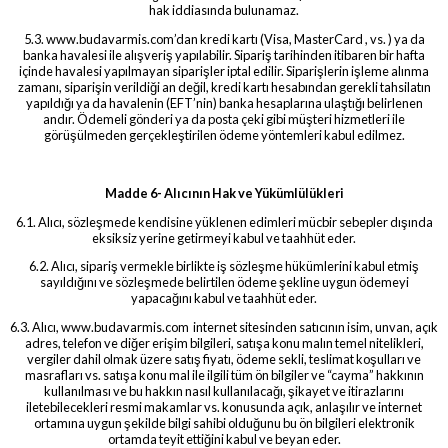
hak iddiasında bulunamaz.
5.3. www.budavarmis.com’dan kredi kartı (Visa, MasterCard , vs. ) ya da
banka havalesi ile alışveriş yapılabilir. Sipariş tarihinden itibaren bir hafta
içinde havalesi yapılmayan siparişler iptal edilir. Siparişlerin işleme alınma
zamanı, siparişin verildiği an değil, kredi kartı hesabından gerekli tahsilatın
yapıldığı ya da havalenin (EFT’nin) banka hesaplarına ulaştığı belirlenen
andır. Ödemeli gönderi ya da posta çeki gibi müşteri hizmetleri ile
görüşülmeden gerçekleştirilen ödeme yöntemleri kabul edilmez.
Madde 6- Alıcının Hak ve Yükümlülükleri
6.1. Alıcı, sözleşmede kendisine yüklenen edimleri mücbir sebepler dışında
eksiksiz yerine getirmeyi kabul ve taahhüt eder.
6.2. Alıcı, sipariş vermekle birlikte iş sözleşme hükümlerini kabul etmiş
sayıldığını ve sözleşmede belirtilen ödeme şekline uygun ödemeyi
yapacağını kabul ve taahhüt eder.
6.3. Alıcı, www.budavarmis.com internet sitesinden satıcının isim, unvan, açık
adres, telefon ve diğer erişim bilgileri, satışa konu malın temel nitelikleri,
vergiler dahil olmak üzere satış fiyatı, ödeme sekli, teslimat koşulları ve
masrafları vs. satışa konu mal ile ilgili tüm ön bilgiler ve “cayma” hakkının
kullanılması ve bu hakkın nasıl kullanılacağı, şikayet ve itirazlarını
iletebilecekleri resmi makamlar vs. konusunda açık, anlaşılır ve internet
ortamına uygun şekilde bilgi sahibi olduğunu bu ön bilgileri elektronik
ortamda teyit ettiğini kabul ve beyan eder.