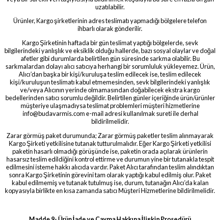
uzatılabilir.
Ürünler, Kargo şirketlerinin adres teslimatı yapmadığı bölgelere telefon
ihbarlı olarak gönderilir.
Kargo Şirketinin haftada bir gün teslimat yaptığı bölgelerde, sevk
bilgilerindeki yanlışlık ve eksiklik olduğu hallerde, bazı sosyal olaylar ve doğal
afetler gibi durumlarda belirtilen gün süresinde sarkma olabilir. Bu
sarkmalardan dolayı alıcı satıcıya herhangi bir sorumluluk yükleyemez. Ürün,
Alıcı’dan başka bir kişi/kuruluşa teslim edilecek ise, teslim edilecek
kişi/kuruluşun teslimatı kabul etmemesinden, sevk bilgilerindeki yanlışlık
ve/veya Alıcının yerinde olmamasından doğabilecek ekstra kargo
bedellerinden satıcı sorumlu değildir. Belirtilen günler içeriğinde ürün/ürünler
müşteriye ulaşmadıysa teslimat problemleri müşteri hizmetlerine
info@budavarmis.com
e-mail adresi kullanılmak sureti ile derhal
bildirilmelidir.
Zarar görmüş paket durumunda; Zarar görmüş paketler teslim alınmayarak
Kargo Şirketi yetkilisine tutanak tutturulmalıdır. Eğer Kargo Şirketi yetkilisi
paketin hasarlı olmadığı görüşünde ise, paketin orada açılarak ürünlerin
hasarsız teslim edildiğini kontrol ettirme ve durumun yine bir tutanakla tespit
edilmesini isteme hakkı alıcıda vardır. Paket Alıcı tarafından teslim alındıktan
sonra Kargo Şirketinin görevini tam olarak yaptığı kabul edilmiş olur. Paket
kabul edilmemiş ve tutanak tutulmuş ise, durum, tutanağın Alıcı’da kalan
kopyasıyla birlikte en kısa zamanda satıcı Müşteri Hizmetlerine bildirilmelidir.
Madde 9- Ürün İade ve Cayma Hakkına İlişkin Prosedürü