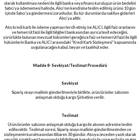
olarak kullanılması nedeni ile ilgili banka veya finans kuruluşun ürün bedelini
Satıcı’ya ödememesi halinde, Alıcı’nın kendisine teslim edilmiş ürünü 10 gün
içinde Satıcı’ya göndermesi zorunludur. Bu tür durumlarda nakliye giderleri
Alıcı’ya aittir.
Alıcı kredi kartı ile ödeme yapmayı tercih etmiş ise ALICI, ilgili faiz oranlarını
ve temerrüt faizi ile ilgili bilgileri bankasından ayrıca teyit edeceğini,
yürürlükte bulunan mevzuat hükümleri gereğince faiz ve temerrüt faizi ile ilgili
hükümlerin Banka ve ALICI arasındaki “Kredi Kartı Sözleşmesi” kapsamında
uygulanacağını kabul, beyan ve taahhüt eder.
Madde 8- Sevkiyat/Teslimat Prosedürü
Sevkiyat
Sipariş onayı mailinin gönderilmesiyle birlikte, ürün/ürünler satıcının
anlaşmalı olduğu kargo Şirketine verilir.
Teslimat
Ürün/ürünler satıcının anlaşmalı olduğu kargo ile alıcının adresine teslim
edilecektir. Teslimat süresi, Sipariş onayı mailinin gönderilmesinden ve
sözleşmenin kurulmasından itibaren 30 gündür. Alıcıya önceden yazılı olarak
veya bir sürekli veri taşıyıcısıyla bildirilmek koşuluyla bu süre en fazla on gün