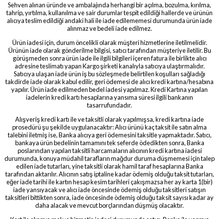
Sehven alınan üründe ve ambalajında herhangi bir açılma, bozulma, kırılma,
tahrip, yırtılma, kullanılma ve sair durumlar tespit edildiği hallerde ve ürünün
alıcıya teslim edildiği andaki hali ile iade edilememesi durumunda ürün iade
alınmaz ve bedeli iade edilmez.
Ürün iadesi için, durum öncelikli olarak müşteri hizmetlerine iletilmelidir.
Ürünün iade olarak gönderilme bilgisi, satıcı tarafından müşteriye iletilir. Bu
görüşmeden sonra ürün iade ile ilgili bilgileri içeren fatura ile birlikte alıcı
adresine teslimatı yapan Kargo şirketi kanalıyla satıcıya ulaştırmalıdır.
Satıcıya ulaşan iade ürün iş bu sözleşmede belirtilen koşulları sağladığı
takdirde iade olarak kabul edilir, geri ödemesi de alıcı kredi kartına/hesabına
yapılır. Ürün iade edilmeden bedel iadesi yapılmaz. Kredi Kartına yapılan
iadelerin kredi kartı hesaplarına yansıma süresi ilgili bankanın
tasarrufundadır.
Alışveriş kredi kartı ile ve taksitli olarak yapılmışsa, kredi kartına iade
prosedürü şu şekilde uygulanacaktır: Alıcı ürünü kaç taksit ile satın alma
talebini iletmiş ise, Banka alıcıya geri ödemesini taksitle yapmaktadır. Satıcı,
bankaya ürün bedelinin tamamını tek seferde ödedikten sonra, Banka
poslarından yapılan taksitli harcamaların alıcının kredi kartına iadesi
durumunda, konuya müdahil tarafların mağdur duruma düşmemesi için talep
edilen iade tutarları, yine taksitli olarak hamil taraf hesaplarına Banka
tarafından aktarılır. Alıcının satış iptaline kadar ödemiş olduğu taksit tutarları,
eğer iade tarihi ile kartın hesap kesim tarihleri çakışmazsa her ay karta 1(bir)
iade yansıyacak ve alıcı iade öncesinde ödemiş olduğu taksitleri satışın
taksitleri bittikten sonra, iade öncesinde ödemiş olduğu taksit sayısı kadar ay
daha alacak ve mevcut borçlarından düşmüş olacaktır.