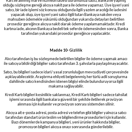
Kart ile alınmış mal ve hizmetin iadesi durumunda satıcı, Banka ile yapmış
olduğu sözleşme gereği alıcıya nakit para ile ödeme yapamaz. Üye işyeri yani
satıcı, bir iade işlemi söz konusu olduğunda ilgili yazılım aracılığı ile iadesini
yapacak olup, üye işyeri yani satıcı ilgili tutarı Bankaya nakden veya
mahsuben ödemekle yükümlü olduğundan yukarıda detayları belirtilen
prosedür gereğince alıcıya nakit olarak ödeme yapılamamaktadır. Kredi
kartına iade, alıcının Bankaya bedeli tek seferde ödemesinden sonra, Banka
tarafından yukarıdaki prosedür gereğince yapılacaktır.
Madde 10- Gizlilik
Alıcı tarafından iş bu sözleşmede belirtilen bilgiler ile ödeme yapmak amacı
ile satıcıya bildirdiği bilgiler satıcı tarafından 3. şahıslarla paylaşılmayacaktır.
Satıcı, bu bilgileri sadece idari/ yasal zorunluluğun mevcudiyeti çerçevesinde
açıklayabilecektir. Araştırma ehliyeti belgelenmiş her türlü adli soruşturma
dahilinde satıcı kendisinden istenen bilgiyi elinde bulunduruyorsa ilgili
makama sağlayabilir.
Kredi Kartı bilgileri kesinlikle saklanmaz, Kredi Kartı bilgileri sadece tahsilat
işlemi sırasında ilgili bankalara güvenli bir şekilde iletilerek provizyon
alınması için kullanılır ve provizyon sonrası sistemden silinir.
Alıcıya ait e-posta adresi, posta adresi ve telefon gibi bilgiler yalnızca satıcı
tarafından standart ürün teslim ve bilgilendirme prosedürleri için kullanılır.
Bazı dönemlerde kampanya bilgileri, yeni ürünler hakkında bilgiler,
promosyon bilgileri alıcıya onayı sonrasında gönderilebilir.