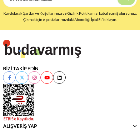
Kaydolarak Şartlar ve Koşullarımızı ve Gizlilik Politikamızı kabul etmiş olursunuz.
Çıkmak için e-postalarımızdaki Aboneliği İptal Et’i tıklayın.
BİZİ TAKİP EDİN
ALIŞVERİŞ YAP