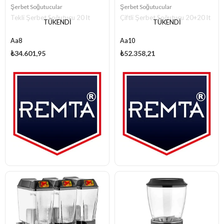
Şerbet Soğutucular
Şerbet Soğutucular
Tekli Şerbet Soğutucu 20 lt
Çiftli Şerbet Soğutucu 20+20 lt
TÜKENDI
TÜKENDI
Aa8
Aa10
₺34.601,95
₺52.358,21