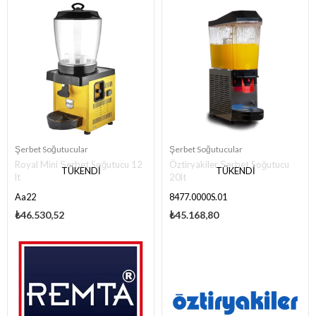
Şerbet Soğutucular
Şerbet Soğutucular
Royal Mini Şerbet Soğutucu 12
Öztiryakiler Şerbet Soğutucu
TÜKENDI
TÜKENDI
lt
20lt
Aa22
8477.0000S.01
₺46.530,52
₺45.168,80