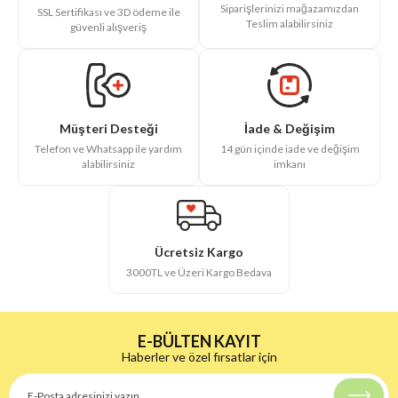
Siparişlerinizi mağazamızdan
SSL Sertifikası ve 3D ödeme ile
Teslim alabilirsiniz
güvenli alışveriş
İade & Değişim
Müşteri Desteği
14 gün içinde iade ve değişim
Telefon ve Whatsapp ile yardım
imkanı
alabilirsiniz
Ücretsiz Kargo
3000TL ve Üzeri Kargo Bedava
E-BÜLTEN KAYIT
Haberler ve özel fırsatlar için