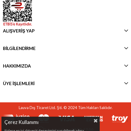
ALIŞVERİŞ YAP
BİLGİLENDİRME
HAKKIMIZDA
ÜYE İŞLEMLERİ
Lauva Dış Ticaret Ltd. Şti. © 2024 Tüm Hakları Saklıdır.
Çerez Kullanımı
Pazartesi-Cuma
08:30-17:30
Sizlere en iyi alışveriş deneyimini sunabilmek adına