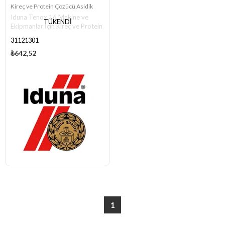
Kireç ve Protein Çözücü Asidik
Iduna Tenox 16 Makine ve
TÜKENDI
Ekipmanlar İçin Kireç ve Protein
Çözücü Asidik Temizleyici
31121301
₺642,52
1