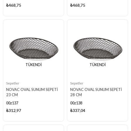
₺468,75
₺468,75
TÜKENDI
TÜKENDI
Sepetler
Sepetler
NOVAC OVAL SUNUM SEPETİ
NOVAC OVAL SUNUM SEPETİ
23 CM
28 CM
00z137
00z138
₺312,97
₺337,04