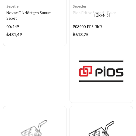
Sepetler
Sepetler
Novac Dikdörtgen Sunum
Pios Fritöz Sepeti - Bakır
TÜKENDI
Sepeti
00z149
P03400-PFS-BKR
₺481,49
₺618,75