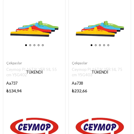
Çekpaslar
Çekpaslar
Ceymop PLASTIK YER SIL 55
Ceymop PLASTIK YER SIL 75
TÜKENDI
TÜKENDI
cm YSG402
cm YSG403
Aa737
Aa738
₺134,94
₺232,66