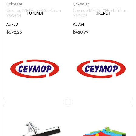
Çekpaslar
Çekpaslar
Ceymop METAL YER SIL 45 cm
Ceymop METAL YER SIL 55 cm
TÜKENDI
TÜKENDI
YSG404
YSG405
Aa733
Aa734
₺372,25
₺418,79