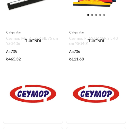
Çekpaslar
Çekpaslar
Ceymop METAL YER SIL 75 cm
Ceymop PLASTIK YER SIL 40
TÜKENDI
TÜKENDI
YSG406
cm YSG401
Aa735
Aa736
₺465,32
₺111,68