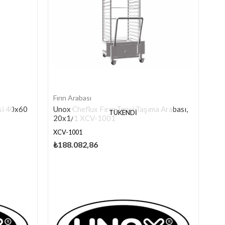
Fırın Arabası
psi 40x60
Unox Cheflux Fırın Tepsi Taşıma Arabası,
TÜKENDI
20x1/1 XCV-1001
XCV-1001
₺188.082,86