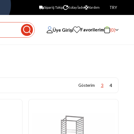
TRY
Sipariş Takip
Kolay İade
Yardım
Favorilerim
Üye Girişi
0