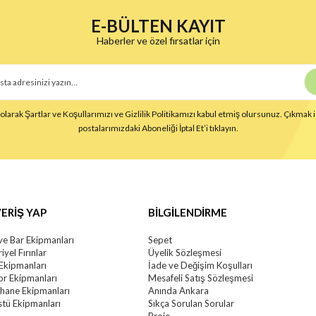
E-BÜLTEN KAYIT
Haberler ve özel fırsatlar için
larak Şartlar ve Koşullarımızı ve Gizlilik Politikamızı kabul etmiş olursunuz. Çıkmak i
postalarımızdaki Aboneliği İptal Et’i tıklayın.
ERİŞ YAP
BİLGİLENDİRME
ve Bar Ekipmanları
Sepet
iyel Fırınlar
Üyelik Sözleşmesi
 Ekipmanları
İade ve Değişim Koşulları
r Ekipmanları
Mesafeli Satış Sözleşmesi
khane Ekipmanları
Anında Ankara
tü Ekipmanları
Sıkça Sorulan Sorular
Proje