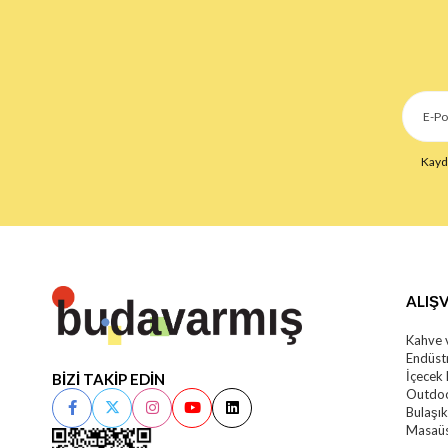
Kaydo
ALIŞV
Kahve 
Endüstr
İçecek
BİZİ TAKİP EDİN
Outdoo
Bulaşı
Masaüs