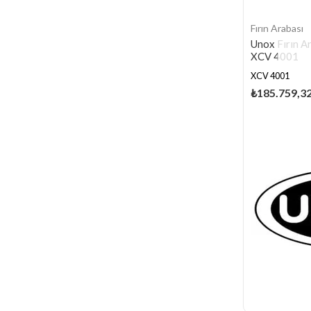
Fırın Arabası
Unox Fırın A
XCV 4001
XCV 4001
₺185.759,3