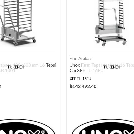
Fırın Arabası
rabası, 400x600 mm 16 Tepsi
Unox Fırın Tepsi Arabası, 16 Te
TÜKENDI
TÜKENDI
XCB 1001
Cm XEBTL-16EU
XEBTL-16EU
8
₺142.492,40