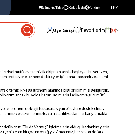
TRY
Sipariş Takip
Kolay İade
Yardım
Favorilerim
Üye Girişi
0
düstriyel mutfak ve temizlik ekipmanlarıyla başlayan bu serüven,
, hem profesyoneller hem de bireyler için daha kapsamlı ve anlamlı
fak, temizlik ve gastronomi alanında bilgi birikimimizi geliştirdik.
iliyoruz, ancak bu yolda kararlı adımlarla ilerliyor ve gücümüzü
esyonellere hem de keşif tutkusu taşıyan bireylere destek olmayı
manlarımız ve çözümlerimizle, yalnızca ihtiyaçlarınızı karşılamakla
hedefliyoruz. "Bu da Varmış", işletmelerin olduğu kadar bireylerin
üzü genişleten bir çözüm ortağıyız. Amacımız, her sektörde fark