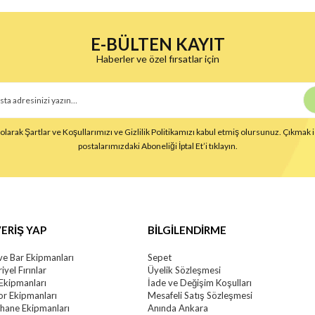
E-BÜLTEN KAYIT
Haberler ve özel fırsatlar için
larak Şartlar ve Koşullarımızı ve Gizlilik Politikamızı kabul etmiş olursunuz. Çıkmak i
postalarımızdaki Aboneliği İptal Et’i tıklayın.
ERİŞ YAP
BİLGİLENDİRME
ve Bar Ekipmanları
Sepet
iyel Fırınlar
Üyelik Sözleşmesi
 Ekipmanları
İade ve Değişim Koşulları
r Ekipmanları
Mesafeli Satış Sözleşmesi
khane Ekipmanları
Anında Ankara