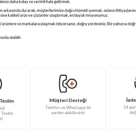
nızı daha kolay ve verimli hale getirmek.
nün arkasında durarak, müşterilerimize doğru hizmeti sunmak, onların ihtiyaçlarını
esine kaliteli ürün ve çözümler ulaştırmak, en büyük misyonumuz.
teli ürünlere ve markalara ulaşmak istiyorsanız, doğru yerdesiniz. Biz yalnızca d
ızda olabilir.
İade
Müşteri Desteği
Teslim
14 gün
Telefon ve Whatsapp ile
izi
değ
yardım alabilirsiniz
 Teslim
iz