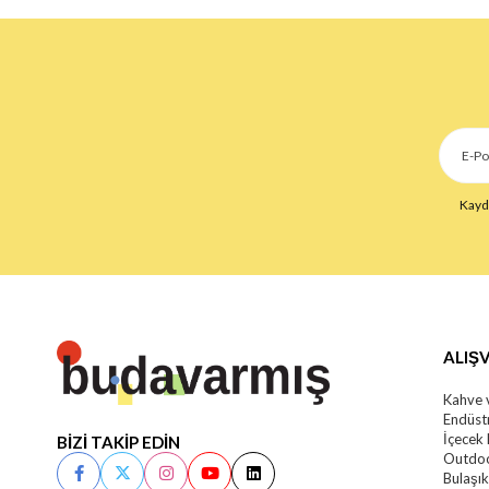
Kaydo
ALIŞV
Kahve 
Endüstr
İçecek
BİZİ TAKİP EDİN
Outdoo
Bulaşı