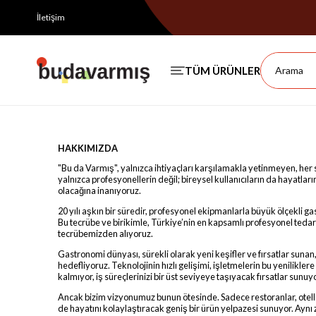
İletişim
HAKKIMIZDA
"Bu da Varmış", yalnızca ihtiyaçları karşılamakla yetinmeyen, he
yalnızca profesyonellerin değil; bireysel kullanıcıların da hayatl
olacağına inanıyoruz.
20 yılı aşkın bir süredir, profesyonel ekipmanlarla büyük ölçekli ga
Bu tecrübe ve birikimle, Türkiye’nin en kapsamlı profesyonel tedar
tecrübemizden alıyoruz.
Gastronomi dünyası, sürekli olarak yeni keşifler ve fırsatlar suna
hedefliyoruz. Teknolojinin hızlı gelişimi, işletmelerin bu yenilikle
kalmıyor, iş süreçlerinizi bir üst seviyeye taşıyacak fırsatlar sunuy
Ancak bizim vizyonumuz bunun ötesinde. Sadece restoranlar, oteller
de hayatını kolaylaştıracak geniş bir ürün yelpazesi sunuyor. Aynı 