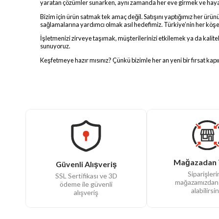
yaratan çözümler sunarken, aynı zamanda her eve girmek ve hayatı
Bizim için ürün satmak tek amaç değil. Satışını yaptığımız her ürü
sağlamalarına yardımcı olmak asıl hedefimiz. Türkiye’nin her köş
İşletmenizi zirveye taşımak, müşterilerinizi etkilemek ya da kali
sunuyoruz.
Keşfetmeye hazır mısınız? Çünkü bizimle her an yeni bir fırsat kapın
Mağazadan 
Güvenli Alışveriş
Siparişlerin
SSL Sertifikası ve 3D
mağazamızdan
ödeme ile güvenli
alabilirsin
alışveriş