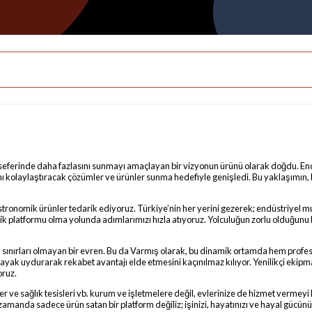
r seferinde daha fazlasını sunmayı amaçlayan bir vizyonun ürünü olarak doğdu. En
arını kolaylaştıracak çözümler ve ürünler sunma hedefiyle genişledi. Bu yaklaşımın
stronomik ürünler tedarik ediyoruz. Türkiye’nin her yerini gezerek; endüstriyel mut
ik platformu olma yolunda adımlarımızı hızla atıyoruz. Yolculuğun zorlu olduğunu b
n, sınırları olmayan bir evren. Bu da Varmış olarak, bu dinamik ortamda hem prof
re ayak uydurarak rekabet avantajı elde etmesini kaçınılmaz kılıyor. Yenilikçi ekip
oruz.
 ve sağlık tesisleri vb. kurum ve işletmelere değil, evlerinize de hizmet vermeyi 
zamanda sadece ürün satan bir platform değiliz; işinizi, hayatınızı ve hayal gücün