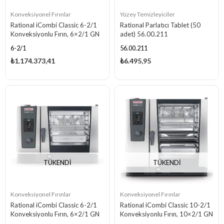
Konveksiyonel Fırınlar
Yüzey Temizleyiciler
Rational iCombi Classic 6-2/1
Rational Parlatıcı Tablet (50
Konveksiyonlu Fırın, 6×2/1 GN
adet) 56.00.211
Kapasiteli, Elektrikli
6-2/1
56.00.211
₺1.174.373,41
₺6.495,95
TÜKENDI
TÜKENDI
Konveksiyonel Fırınlar
Konveksiyonel Fırınlar
Rational iCombi Classic 6-2/1
Rational iCombi Classic 10-2/1
Konveksiyonlu Fırın, 6×2/1 GN
Konveksiyonlu Fırın, 10×2/1 GN
Kapasiteli, Gazlı
Kapasiteli, Elektrikli