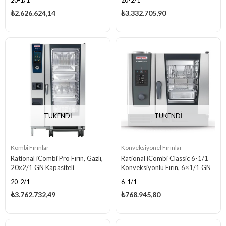
20-1/1
20-2/1
₺2.626.624,14
₺3.332.705,90
TÜKENDI
TÜKENDI
Kombi Fırınlar
Konveksiyonel Fırınlar
Rational iCombi Pro Fırın, Gazlı,
Rational iCombi Classic 6-1/1
20x2/1 GN Kapasiteli
Konveksiyonlu Fırın, 6×1/1 GN
Kapasiteli, Elektrikli
20-2/1
6-1/1
₺3.762.732,49
₺768.945,80