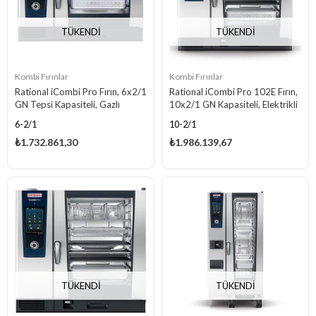
TÜKENDI
TÜKENDI
Kombi Fırınlar
Kombi Fırınlar
Rational iCombi Pro Fırın, 6x2/1
Rational iCombi Pro 102E Fırın,
GN Tepsi Kapasiteli, Gazlı
10x2/1 GN Kapasiteli, Elektrikli
6-2/1
10-2/1
₺1.732.861,30
₺1.986.139,67
TÜKENDI
TÜKENDI