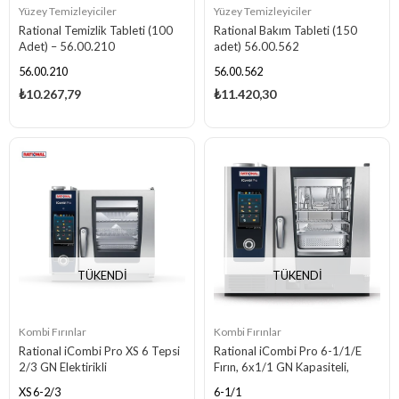
Yüzey Temizleyiciler
Yüzey Temizleyiciler
Rational Temizlik Tableti (100
Rational Bakım Tableti (150
Adet) – 56.00.210
adet) 56.00.562
56.00.210
56.00.562
₺10.267,79
₺11.420,30
TÜKENDI
TÜKENDI
Kombi Fırınlar
Kombi Fırınlar
Rational iCombi Pro XS 6 Tepsi
Rational iCombi Pro 6-1/1/E
2/3 GN Elektirikli
Fırın, 6x1/1 GN Kapasiteli,
Elektrikli
XS 6-2/3
6-1/1