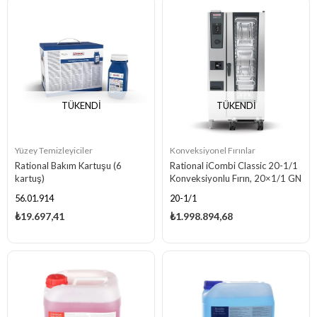
TÜKENDI
TÜKENDI
Yüzey Temizleyiciler
Konveksiyonel Fırınlar
Rational Bakım Kartuşu (6
Rational iCombi Classic 20-1/1
kartuş)
Konveksiyonlu Fırın, 20×1/1 GN
Kapasiteli, Elektrikli
56.01.914
20-1/1
₺19.697,41
₺1.998.894,68