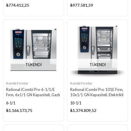
₺774.412,25
₺977.581,59
TÜKENDI
TÜKENDI
Kombi Fırınlar
Kombi Fırınlar
Rational iCombi Pro 6-1/1/E
Rational iCombi Pro 101E Fırın,
Fırın, 6x1/1 GN Kapasiteli, Gazlı
10x1/1 GN Kapasiteli, Elektrikli
6-1/1
10-1/1
₺1.166.173,75
₺1.374.809,52