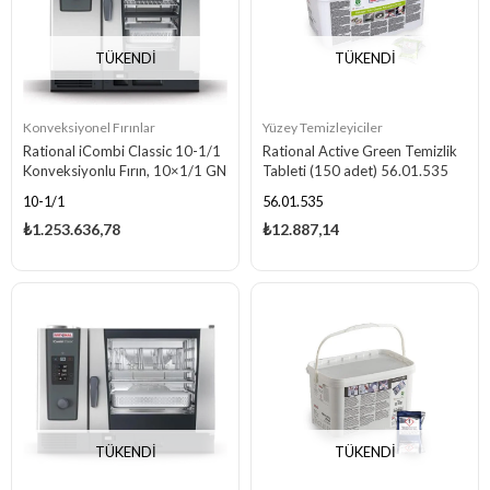
TÜKENDI
TÜKENDI
Konveksiyonel Fırınlar
Yüzey Temizleyiciler
Rational iCombi Classic 10-1/1
Rational Active Green Temizlik
Konveksiyonlu Fırın, 10×1/1 GN
Tableti (150 adet) 56.01.535
Kapasiteli, Gazlı
10-1/1
56.01.535
₺1.253.636,78
₺12.887,14
TÜKENDI
TÜKENDI