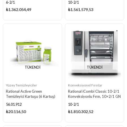
6-2/1
10-2/1
₺1.362.054,49
₺1.561.579,53
TÜKENDI
TÜKENDI
Yüzey Temizleyiciler
Konveksiyonel Fırınlar
Rational Active Green
Rational iCombi Classic 10-2/1
Temizleyici Kartuşu (6 Kartuş)
Konveksiyonlu Fırın, 10×2/1 GN
Kapasiteli, Gazlı
56.01.912
10-2/1
₺20.116,50
₺1.810.302,52