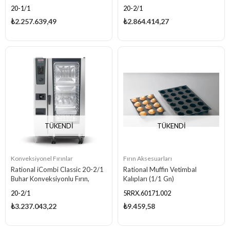
Kapasiteli, Gazlı
Kapasiteli, Elektrikli
20-1/1
20-2/1
₺2.257.639,49
₺2.864.414,27
TÜKENDI
TÜKENDI
Konveksiyonel Fırınlar
Fırın Aksesuarları
Rational iCombi Classic 20-2/1
Rational Muffin Vetimbal
Buhar Konveksiyonlu Fırın,
Kalıpları (1/1 Gn)
20×2/1 GN Kapasiteli, Gazlı
20-2/1
5RRX.60171.002
₺3.237.043,22
₺9.459,58