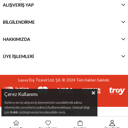
ALIŞVERİŞ YAP
BİLGİLENDİRME
HAKKIMIZDA
ÜYE İŞLEMLERİ
Lauva Dış Ticaret Ltd. Şti. © 2024 Tüm Hakları Saklıdır.
Çerez Kullanımı
Pazartesi-Cuma
08:30-17:30
Sizlere en iyi alışveriş deneyimini sunabilmek adına
sitemizde çerezler(cookies) kullanmaktayız. Detaylı bilgi
için
Kvkk
sözleşmesini inceleyebilirsiniz.