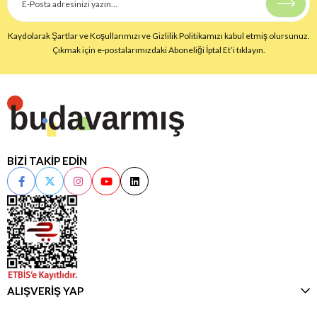
Kaydolarak Şartlar ve Koşullarımızı ve Gizlilik Politikamızı kabul etmiş olursunuz.
Çıkmak için e-postalarımızdaki Aboneliği İptal Et’i tıklayın.
BİZİ TAKİP EDİN
ALIŞVERİŞ YAP