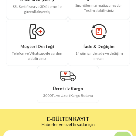
Siparişlerinizi mağazamızdan
SSL Sertifikası ve 3D ödeme ile
Teslim alabilirsiniz
güvenli alışveriş
İade & Değişim
Müşteri Desteği
14 gün içinde iade ve değişim
Telefon ve Whatsapp ile yardım
imkanı
alabilirsiniz
Ücretsiz Kargo
3000TL ve Üzeri Kargo Bedava
E-BÜLTEN KAYIT
Haberler ve özel fırsatlar için