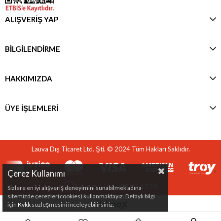
ALIŞVERİŞ YAP
BİLGİLENDİRME
HAKKIMIZDA
ÜYE İŞLEMLERİ
Lauva Dış Ticaret Ltd. Şti. © 2024 Tüm Hakları Saklıdır.
Çerez Kullanımı
Pazartesi-Cuma
08:30-17:30
Sizlere en iyi alışveriş deneyimini sunabilmek adına
sitemizde çerezler(cookies) kullanmaktayız. Detaylı bilgi
için
Kvkk
sözleşmesini inceleyebilirsiniz.