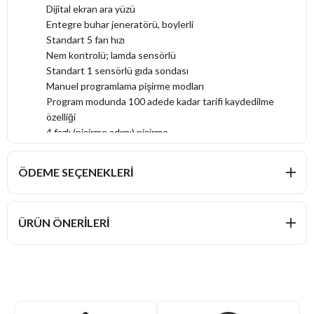
Dijital ekran ara yüzü
Entegre buhar jeneratörü, boylerli
Standart 5 fan hızı
Nem kontrolü; lamda sensörlü
Standart 1 sensörlü gıda sondası
Manuel programlama pişirme modları
Program modunda 100 adede kadar tarifi kaydedilme
özelliği
4 fazlı (pişirme adımı) pişirme
Entegre 4 otomatik yıkama programı, entegre kireç
çözme
ÖDEME SEÇENEKLERI
Katı veya sıvı deterjan seçenekli yıkama özelliği
Standart entegre sprey tabancası
Boyutlar: 867 x 775 x 1058
ÜRÜN ÖNERILERI
Kapasite: 10 GN 1/1
kW: 31 kW Gaz 1,10 kW Elk
Voltaj: 220-240 V 1N/50 Hz 380-415